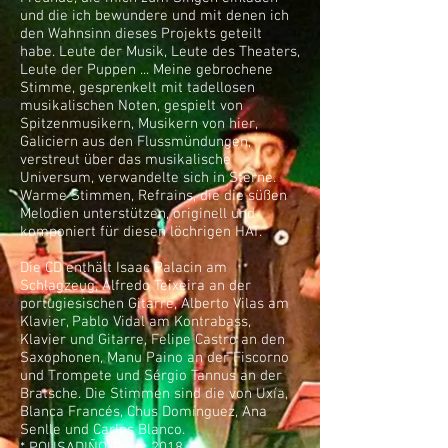
und die ich bewundere und mit denen ich
den Wahnsinn dieses Projekts geteilt
habe. Leute der Musik, Leute des Theaters,
Leute der Puppen ... Meine gebrochene
Stimme, gesprenkelt mit tadellosen
musikalischen Noten, gespielt von
Spitzenmusikern, Musikern von hier,
Galiciern aus den Flussmündungen,
verstreut über das musikalische
Universum, verwandelte sich in Sterne.
Warme Stimmen, Refrains, die die süßen
Melodien unterstützen, originell und
komponiert für diesen löchrigen HAT.
Die CD enthält Isaac Palacin am
Schlagzeug, Alfredo Teixeira an der
portugiesischen Gitarre, Alberto Vilas am
Klavier, Pablo Vidal am Kontrabass,
Klavier und Gitarre, Felipe Castro an den
Saxophonen, Manu Paino an der Fiscorno
und Trompete und Sérgio Tannus an der
Bratsche. Die Stimmen sind die von Uxía,
Blanca Francés, Chus Domínguez, Ana
Senlle und Carlos Blanco.
* POUSADIÑO-Preis 2018